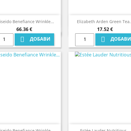


Бърз преглед
Бърз преглед
iseido Benefiance Wrinkle...
Elizabeth Arden Green Tea.
Цена
Цена
66,36 €
17,52 €


ДОБАВИ
ДОБАВИ


Бърз преглед
Бърз преглед
iseido Benefiance Wrinkle...
Estée Lauder Nutritious...