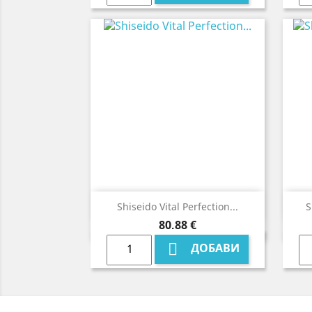

Бърз преглед
Shiseido Vital Perfection...
S
Цена
80,88 €

ДОБАВИ