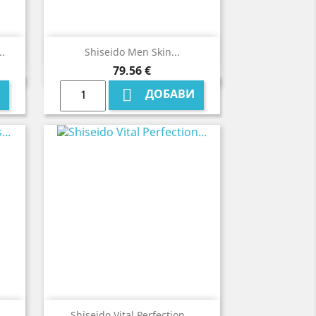

Бърз преглед
..
Shiseido Men Skin...
Цена
79,56 €

ДОБАВИ

Бърз преглед
Shiseido Vital Perfection...