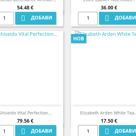
Цена
Цена
54,48 €
36,00 €


ДОБАВИ
ДОБАВИ
НОВ


Бърз преглед
Бърз преглед
Shiseido Vital Perfection...
Elizabeth Arden White Tea..
Цена
Цена
79,56 €
17,50 €


ДОБАВИ
ДОБАВИ