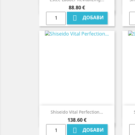
Цена
88,80 €

ДОБАВИ

Бърз преглед
Shiseido Vital Perfection...
Цена
138,60 €

ДОБАВИ