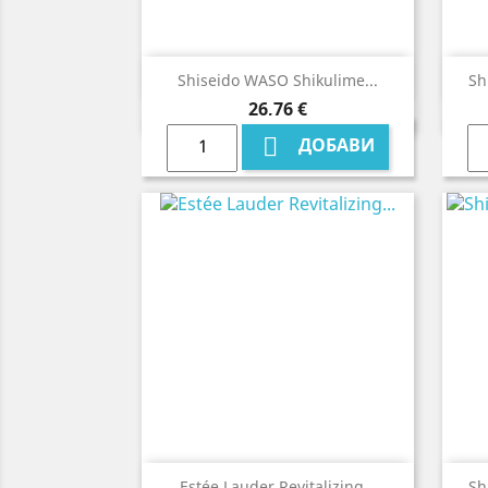

Бърз преглед
Shiseido WASO Shikulime...
Sh
Цена
26,76 €

ДОБАВИ

Бърз преглед
Estée Lauder Revitalizing...
Sh