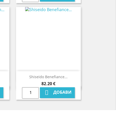

Бърз преглед
Shiseido Benefiance...
Цена
82,20 €

ДОБАВИ