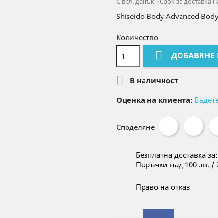
С вкл. данък
Срок за доставка н
Shiseido Body Advanced Body 
Количество

ДОБАВЯНЕ

В наличност
Оценка на клиента:
Бъдет
Споделяне
Безплатна доставка за:
Поръчки над 100 лв. / 
Право на отказ