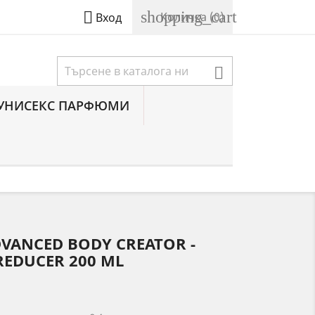
shopping_cart

Количка
(0)
Вход

УНИСЕКС ПАРФЮМИ
DVANCED BODY CREATOR -
REDUCER 200 ML