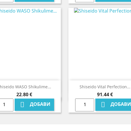


Бърз преглед
Бърз преглед
hiseido WASO Shikulime...
Shiseido Vital Perfection...
Цена
Цена
22,80 €
91,44 €


ДОБАВИ
ДОБАВИ