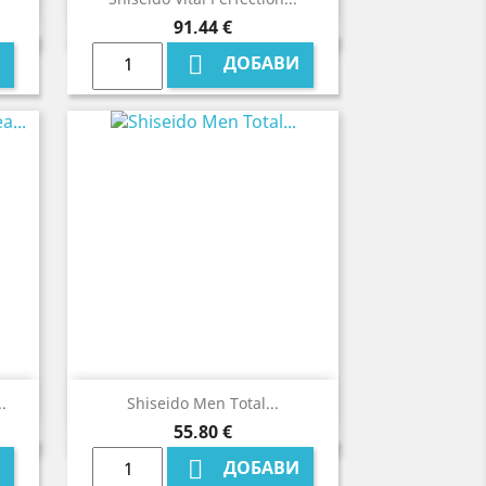
Цена
91,44 €

ДОБАВИ

Бърз преглед
.
Shiseido Men Total...
Цена
55,80 €

ДОБАВИ