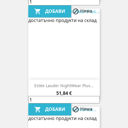
Няма
ДОБАВИ


достатъчно продукти на склад
Estée Lauder NightWear Plus...
Цена
51,84 €
Няма
ДОБАВИ


достатъчно продукти на склад