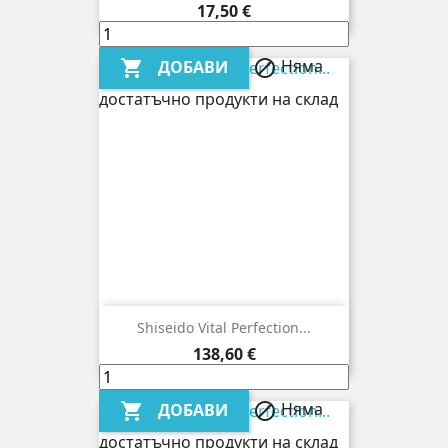
Цена
17,50 €
Няма
ДОБАВИ


достатъчно продукти на склад
Shiseido Vital Perfection...
Цена
138,60 €
Няма
ДОБАВИ


достатъчно продукти на склад