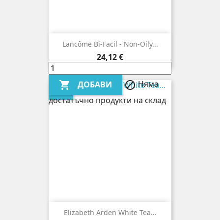
Lancôme Bi-Facil - Non-Oily...
Цена
24,12 €
Няма
ДОБАВИ


НОВ
достатъчно продукти на склад
Elizabeth Arden White Tea...