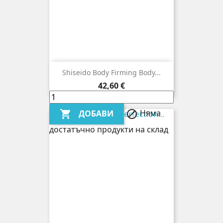
Shiseido Body Firming Body...
Цена
42,60 €
Няма
ДОБАВИ


достатъчно продукти на склад