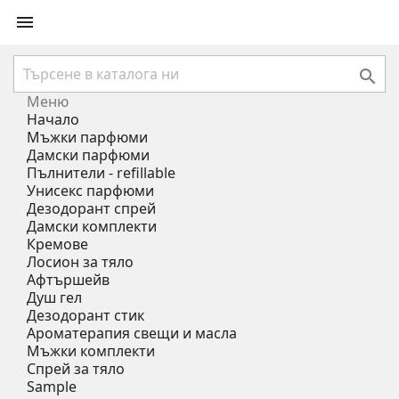


Меню
Начало
Мъжки парфюми
Дамски парфюми
Пълнители - refillable
Унисекс парфюми
Дезодорант спрей
Дамски комплекти
Кремове
Лосион за тяло
Афтършейв
Душ гел
Дезодорант стик
Ароматерапия свещи и масла
Мъжки комплекти
Спрей за тяло
Sample