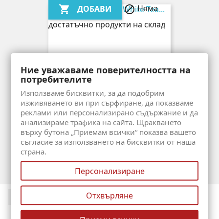
Няма
ДОБАВИ


достатъчно продукти на склад
Ние уважаваме поверителността на
потребителите
Използваме бисквитки, за да подобрим
изживяването ви при сърфиране, да показваме
реклами или персонализирано съдържание и да
анализираме трафика на сайта. Щракването
върху бутона „Приемам всички“ показва вашето
Elizabeth Arden White Tea...
съгласие за използването на бисквитки от наша
Цена
21,48 €
страна.
Персонализиране
Няма
ДОБАВИ


достатъчно продукти на склад
Facebook
Отхвърляне