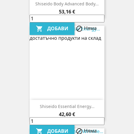
Shiseido Body Advanced Body...
Цена
53,16 €
Няма
ДОБАВИ


достатъчно продукти на склад
Shiseido Essential Energy...
Цена
42,60 €
Няма
ДОБАВИ

