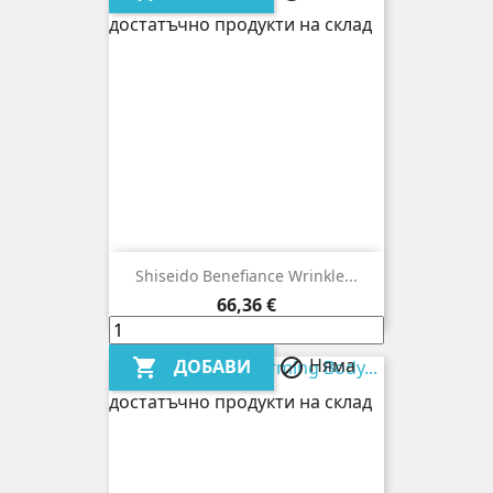
достатъчно продукти на склад
Shiseido Benefiance Wrinkle...
Цена
66,36 €
Няма
ДОБАВИ


достатъчно продукти на склад