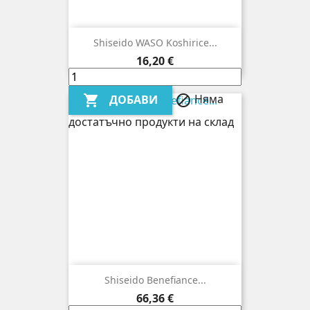
Shiseido WASO Koshirice...
Цена
16,20 €
Няма
ДОБАВИ


достатъчно продукти на склад
Shiseido Benefiance...
Цена
66,36 €