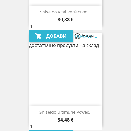
Shiseido Vital Perfection...
Цена
80,88 €
Няма
ДОБАВИ


достатъчно продукти на склад
Shiseido Ultimune Power...
Цена
54,48 €