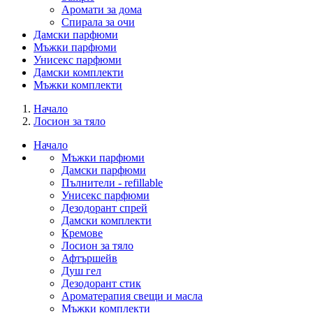
Аромати за дома
Спирала за очи
Дамски парфюми
Мъжки парфюми
Унисекс парфюми
Дамски комплекти
Мъжки комплекти
Начало
Лосион за тяло
Начало
Мъжки парфюми
Дамски парфюми
Пълнители - refillable
Унисекс парфюми
Дезодорант спрей
Дамски комплекти
Кремове
Лосион за тяло
Афтършейв
Душ гел
Дезодорант стик
Ароматерапия свещи и масла
Мъжки комплекти