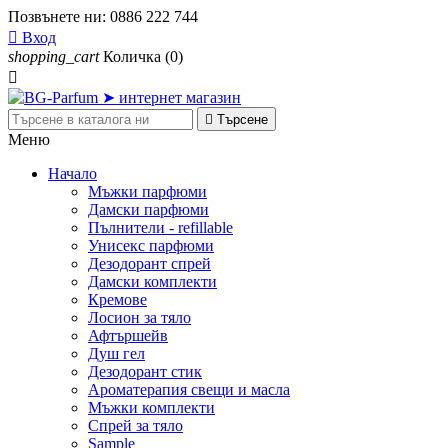
Позвънете ни:
0886 222 744

Вход
shopping_cart
Количка
(0)


Търсене
Меню
Начало
Мъжки парфюми
Дамски парфюми
Пълнители - refillable
Унисекс парфюми
Дезодорант спрей
Дамски комплекти
Кремове
Лосион за тяло
Афтършейв
Душ гел
Дезодорант стик
Ароматерапия свещи и масла
Мъжки комплекти
Спрей за тяло
Sample