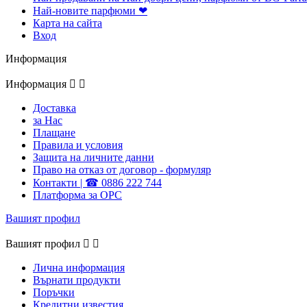
Най-новите парфюми ❤
Карта на сайта
Вход
Информация
Информация


Доставка
за Нас
Плащане
Правила и условия
Защита на личните данни
Право на отказ от договор - формуляр
Контакти | ☎ 0886 222 744
Платформа за ОРС
Вашият профил
Вашият профил


Лична информация
Върнати продукти
Поръчки
Кредитни известия