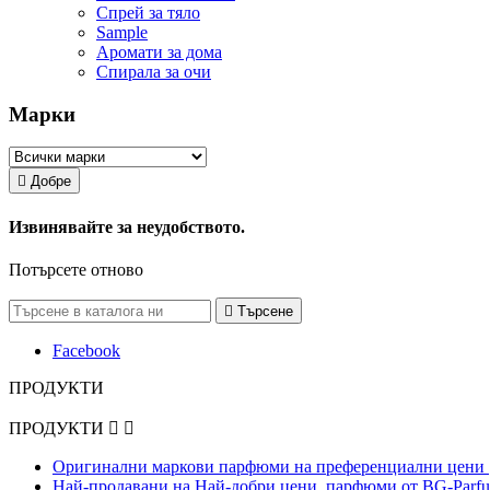
Спрей за тяло
Sample
Аромати за дома
Спирала за очи
Марки

Добре
Извинявайте за неудобството.
Потърсете отново

Търсене
Facebook
ПРОДУКТИ
ПРОДУКТИ


Оригинални маркови парфюми на преференциални цени 
Най-продавани на Най-добри цени, парфюми от BG-Parfu